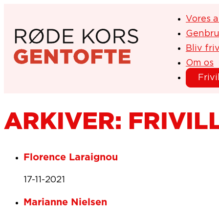
Vores a
Genbru
Bliv friv
Om os
Frivi
ARKIVER:
FRIVIL
Florence Laraignou
17-11-2021
Marianne Nielsen